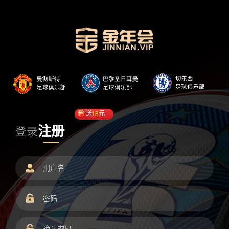
送
18
元
注册
登录