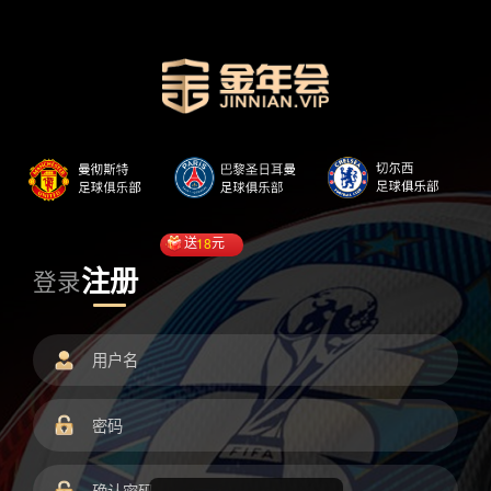
送
18
元
注册
登录