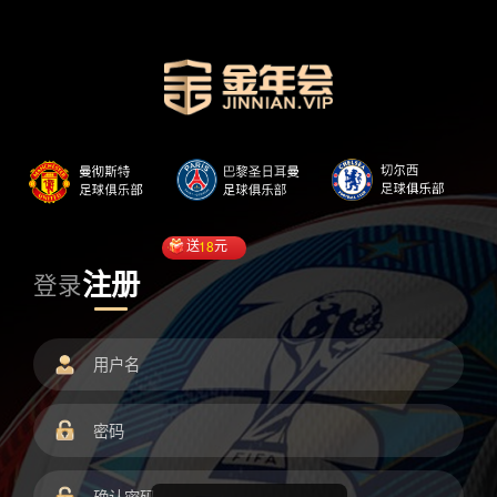
送
18
元
注册
登录