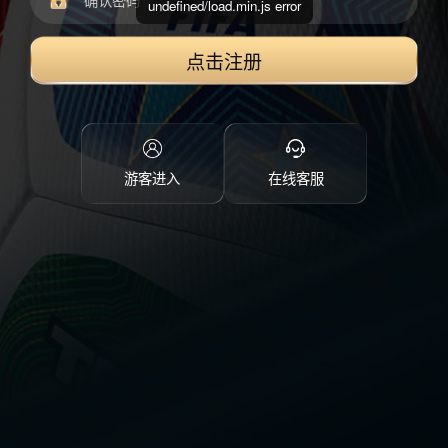
undefined/load.min.js error
点击注册
游客进入
在线客服