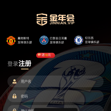
送
18
元
注册
登录